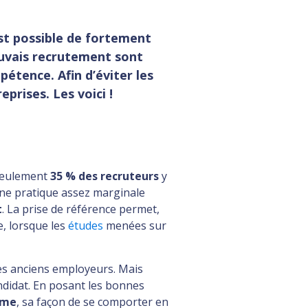
est possible de fortement
auvais recrutement sont
étence. Afin d’éviter les
eprises. Les voici !
 seulement
35 % des recruteurs
y
 une pratique assez marginale
t
. La prise de référence permet,
e, lorsque les
études
menées sur
ses anciens employeurs. Mais
ndidat. En posant les bonnes
ème
, sa façon de se comporter en