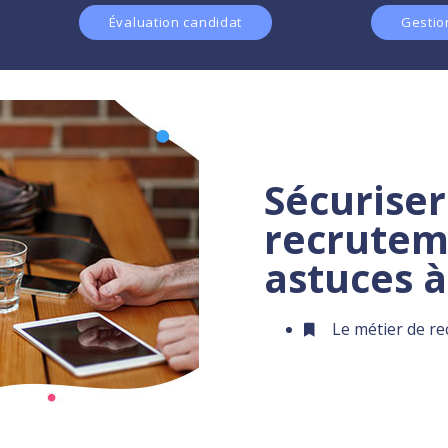
Évaluation candidat
Gestio
Sécuriser
recruteme
astuces à
Le métier de re