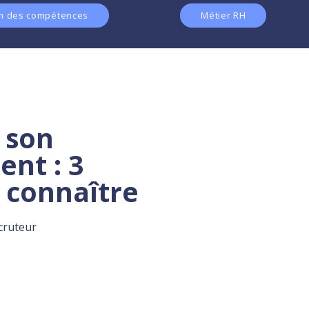
n des compétences
Métier RH
 son
nt : 3
 connaître
cruteur