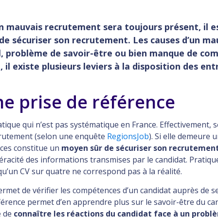
 un mauvais recrutement sera toujours présent, il 
 de sécuriser son recrutement. Les causes d’un m
il, problème de savoir-être ou bien manque de comp
 il existe plusieurs leviers à la disposition des entr
ne prise de référence
atique qui n’est pas systématique en France. Effectivement,
crutement (selon une enquête
RegionsJob
). Si elle demeure
nces constitue un
moyen sûr de sécuriser son recrutemen
véracité des informations transmises par le candidat. Pratiqu
u’un CV sur quatre ne correspond pas à la réalité.
permet de vérifier les compétences d’un candidat auprès de 
éférence permet d’en apprendre plus sur le savoir-être du ca
 de
connaître les réactions du candidat face à un probl