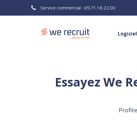
Service commercial : 09.71.18.22.00
Logicie
Essayez We Re
Profit